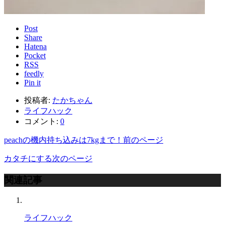
Post
Share
Hatena
Pocket
RSS
feedly
Pin it
投稿者:
たかちゃん
ライフハック
コメント:
0
peachの機内持ち込みは7kgまで！
前のページ
カタチにする
次のページ
関連記事
ライフハック