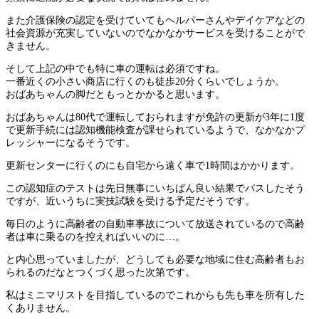
また介護保険の認定を受けていてもヘルパーさんやデイケアなどの
社会資源が充実していないのでなかなかサービスを受けることがで
きません。
そして上記の中でも特に車の運転は必須ですね。
一番近くの小さい商店に行くのも徒歩20分くらいでしょうか。
おばあちゃんの脚だともっとかかると思います。
おばあちゃんは80代で運転しておられますが免許の更新が3年に1度
で更新手続には認知機能検査が課せられているようで、なかなかプ
レッシャーになるそうです。
更新センターに行くのにも自宅から遠く車で1時間はかかります。
この認知症のテストは先日無事にいちばん良い結果でパスしたそう
ですが、近いうちに実技試験を受ける予定だそうです。
毎日のように高齢者の自動車事故について放送されているので高齢
者は車に乗るのを控えればいいのに…。
と内心思っていましたが、どうしても必要な地域に住む高齢者もお
られるのだなとつくづく思った次第です。
私はミニマリストを目指しているのでこれからも先も車を所有した
くありません。