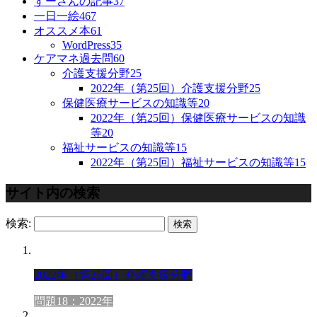
すーさんの記事
37
一日一絵
467
オススメ本
61
WordPress
35
ケアマネ過去問
60
介護支援分野
25
2022年（第25回）介護支援分野
25
保健医療サービスの知識等
20
2022年（第25回）保健医療サービスの知識
等
20
福祉サービスの知識等
15
2022年（第25回）福祉サービスの知識等
15
サイト内の検索
検索:
2022年（第25回）介護支援分野
問題18：2022年