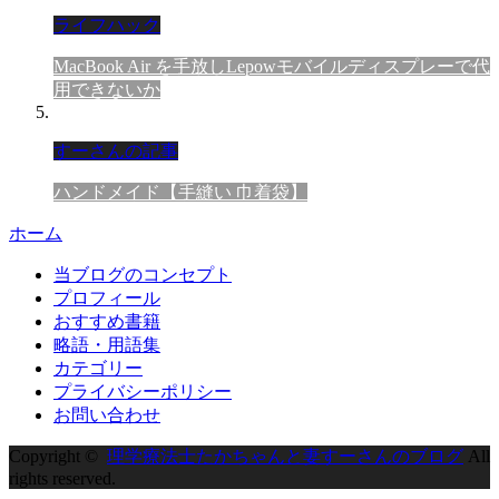
ライフハック
MacBook Air を手放しLepowモバイルディスプレーで代
用できないか
すーさんの記事
ハンドメイド【手縫い 巾着袋】
ホーム
当ブログのコンセプト
プロフィール
おすすめ書籍
略語・用語集
カテゴリー
プライバシーポリシー
お問い合わせ
Copyright ©
理学療法士たかちゃんと妻すーさんのブログ
All
rights reserved.