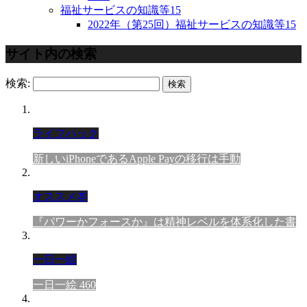
福祉サービスの知識等
15
2022年（第25回）福祉サービスの知識等
15
サイト内の検索
検索:
ライフハック
新しいiPhoneであるApple Payの移行は手動
オススメ本
『パワーかフォースか』は精神レベルを体系化した書
一日一絵
一日一絵 460