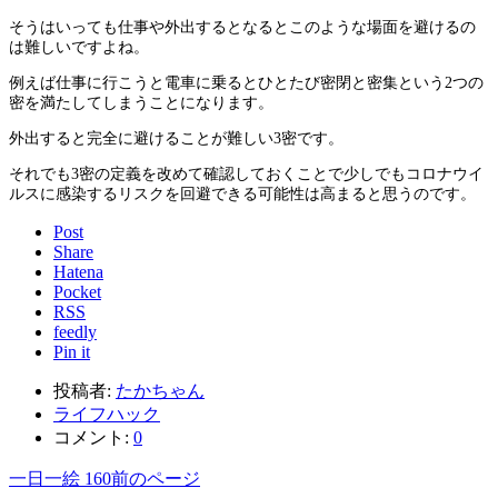
そうはいっても仕事や外出するとなるとこのような場面を避けるの
は難しいですよね。
例えば仕事に行こうと電車に乗るとひとたび密閉と密集という2つの
密を満たしてしまうことになります。
外出すると完全に避けることが難しい3密です。
それでも3密の定義を改めて確認しておくことで少しでもコロナウイ
ルスに感染するリスクを回避できる可能性は高まると思うのです。
Post
Share
Hatena
Pocket
RSS
feedly
Pin it
投稿者:
たかちゃん
ライフハック
コメント:
0
一日一絵 160
前のページ