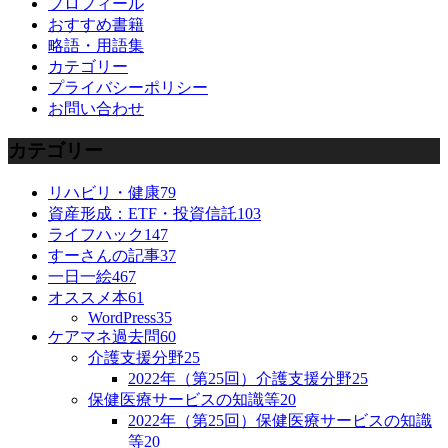
プロフィール
おすすめ書籍
略語・用語集
カテゴリー
プライバシーポリシー
お問い合わせ
カテゴリー
リハビリ・健康
79
資産形成：ETF・投資信託
103
ライフハック
147
すーさんの記事
37
一日一絵
467
オススメ本
61
WordPress
35
ケアマネ過去問
60
介護支援分野
25
2022年（第25回）介護支援分野
25
保健医療サービスの知識等
20
2022年（第25回）保健医療サービスの知識
等
20