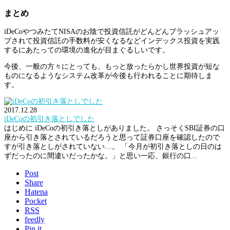
まとめ
iDeCoやつみたてNISAのお陰で投資信託がどんどんブラッシュアッ
プされて投資信託の手数料が安くなるなどインデックス投資を実践
するにあたっての環境の進化が目まぐるしいです。
今後、一般の方々にとっても、もっと放ったらかし世界投資が短な
ものになるようなシステム改革が今後も行われることに期待しま
す。
2017.12.28
iDeCoの初引き落としでした
はじめに iDeCoの初引き落としがありました。 さっそくSBI証券の口
座から引き落とされているだろうと思って証券口座を確認したので
すが引き落としがされていない…。 「今月が初引き落としの日のは
ずだったのに間違いだったかな。」と思い一応、銀行の口...
Post
Share
Hatena
Pocket
RSS
feedly
Pin it