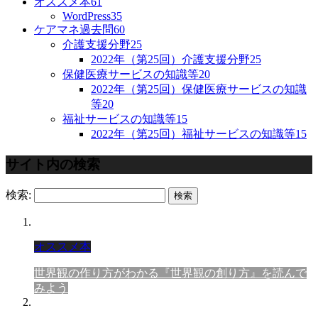
オススメ本
61
WordPress
35
ケアマネ過去問
60
介護支援分野
25
2022年（第25回）介護支援分野
25
保健医療サービスの知識等
20
2022年（第25回）保健医療サービスの知識
等
20
福祉サービスの知識等
15
2022年（第25回）福祉サービスの知識等
15
サイト内の検索
検索:
オススメ本
世界観の作り方がわかる『世界観の創り方』を読んで
みよう