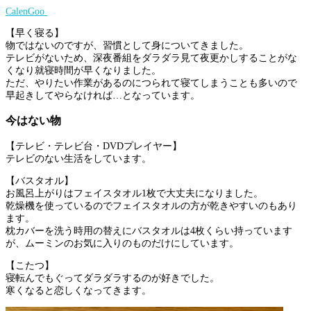
CalenGoo
【早く寝る】
物ではないのですが、習慣として身についてきました。
テレビがないため、深夜番組をダラダラ見て夜更かしすることがな
くなり就寝時間が早くなりました。
ただ、やりたい作業があるのにつられて寝てしまうことも多いので
早起きしてやらなければ…となっています。
今はない物
【テレビ・テレビ台・DVDプレイヤー】
テレビのない生活をしています。
【バスタオル】
お風呂上がりはフェイスタオル1枚で大丈夫になりました。
乾燥機を使っているのでフェイスタオルの方が乾きやすいのもあり
ます。
枕カバーを洗う時用の替えにバスタオルは4枚くらい持っています
が、ムーミンのお気に入りのものだけにしています。
【こたつ】
寝転んでもぐってダラダラするのが好きでした。
寒くなると恋しくなってきます。