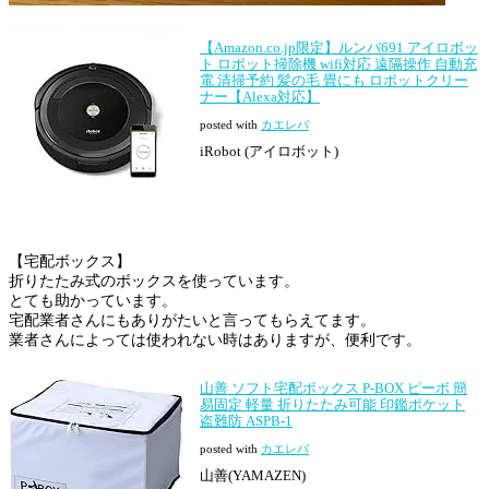
【Amazon.co.jp限定】ルンバ691 アイロボッ
ト ロボット掃除機 wifi対応 遠隔操作 自動充
電 清掃予約 髪の毛 畳にも ロボットクリー
ナー【Alexa対応】
posted with
カエレバ
iRobot (アイロボット)
【宅配ボックス】
折りたたみ式のボックスを使っています。
とても助かっています。
宅配業者さんにもありがたいと言ってもらえてます。
業者さんによっては使われない時はありますが、便利です。
山善 ソフト宅配ボックス P-BOX ピーボ 簡
易固定 軽量 折りたたみ可能 印鑑ポケット
盗難防 ASPB-1
posted with
カエレバ
山善(YAMAZEN)