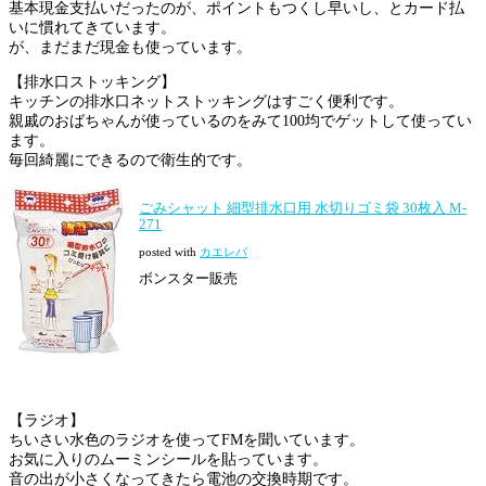
基本現金支払いだったのが、ポイントもつくし早いし、とカード払
いに慣れてきています。
が、まだまだ現金も使っています。
【排水口ストッキング】
キッチンの排水口ネットストッキングはすごく便利です。
親戚のおばちゃんが使っているのをみて100均でゲットして使ってい
ます。
毎回綺麗にできるので衛生的です。
ごみシャット 細型排水口用 水切りゴミ袋 30枚入 M-
271
posted with
カエレバ
ボンスター販売
【ラジオ】
ちいさい水色のラジオを使ってFMを聞いています。
お気に入りのムーミンシールを貼っています。
音の出が小さくなってきたら電池の交換時期です。