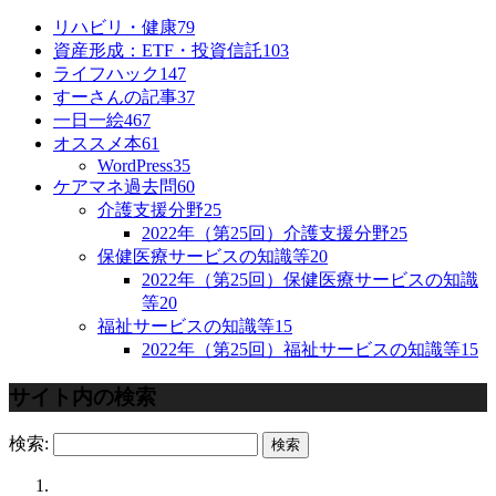
リハビリ・健康
79
資産形成：ETF・投資信託
103
ライフハック
147
すーさんの記事
37
一日一絵
467
オススメ本
61
WordPress
35
ケアマネ過去問
60
介護支援分野
25
2022年（第25回）介護支援分野
25
保健医療サービスの知識等
20
2022年（第25回）保健医療サービスの知識
等
20
福祉サービスの知識等
15
2022年（第25回）福祉サービスの知識等
15
サイト内の検索
検索: