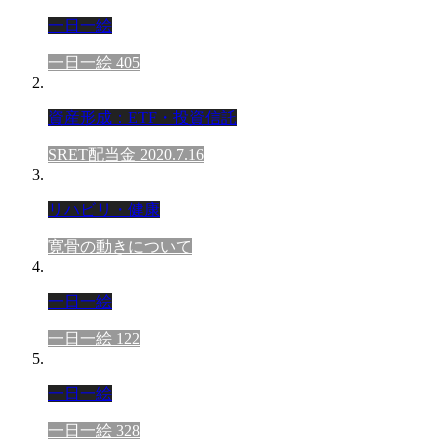
一日一絵
一日一絵 405
資産形成：ETF・投資信託
SRET配当金 2020.7.16
リハビリ・健康
寛骨の動きについて
一日一絵
一日一絵 122
一日一絵
一日一絵 328