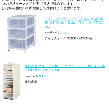
マの収納ケースと吊り下げ収納で収めています。
ほぼ私の物なので断捨離して片付けようと思います。
アイリスオーヤマ チェスト ロング 3段 幅
39×奥行65×高さ68cm ホワイト/クリア LC-
653
posted with
カエレバ
アイリスオーヤマ(IRIS OHYAMA)
東和産業 吊り下げ 衣類ラック クローゼット 奥行38cm 取
り付け簡単 HOME CODE
posted with
カエレバ
東和産業