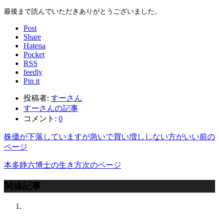
最後まで読んでいただきありがとうございました。
Post
Share
Hatena
Pocket
RSS
feedly
Pin it
投稿者:
すーさん
すーさんの記事
コメント:
0
株価が下落していますが急いで買い増ししない方がいい
前の
ページ
本多静六博士の生き方
次のページ
関連記事