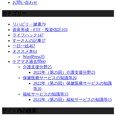
お問い合わせ
カテゴリー
リハビリ・健康
79
資産形成：ETF・投資信託
103
ライフハック
147
すーさんの記事
37
一日一絵
467
オススメ本
61
WordPress
35
ケアマネ過去問
60
介護支援分野
25
2022年（第25回）介護支援分野
25
保健医療サービスの知識等
20
2022年（第25回）保健医療サービスの知識
等
20
福祉サービスの知識等
15
2022年（第25回）福祉サービスの知識等
15
サイト内の検索