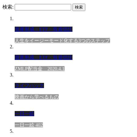
検索:
資産形成：ETF・投資信託
人生をイージーモード化する3つのステップ
資産形成：ETF・投資信託
ZMLP配当金 2020.4.1
ライフハック
映画から学べるもの
一日一絵
一日一絵 402