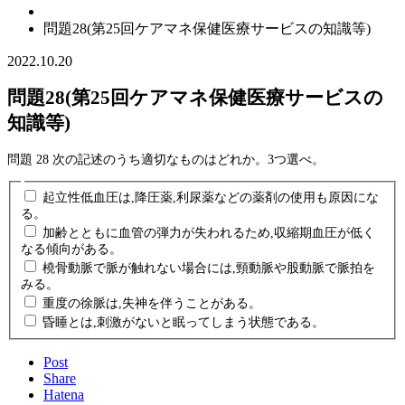
問題28(第25回ケアマネ保健医療サービスの知識等)
2022.10.20
問題28(第25回ケアマネ保健医療サービスの
知識等)
問題 28 次の記述のうち適切なものはどれか。3つ選べ。
起立性低血圧は,降圧薬,利尿薬などの薬剤の使用も原因にな
る。
加齢とともに血管の弾力が失われるため,収縮期血圧が低く
なる傾向がある。
橈骨動脈で脈が触れない場合には,頸動脈や股動脈で脈拍を
みる。
重度の徐脈は,失神を伴うことがある。
昏睡とは,刺激がないと眠ってしまう状態である。
Post
Share
Hatena