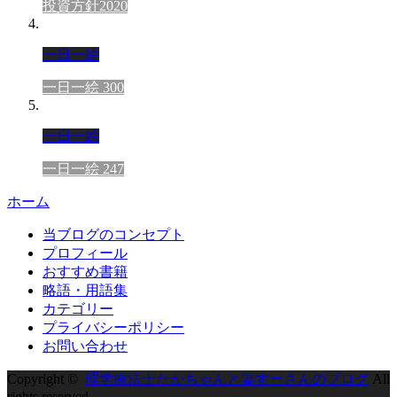
投資方針2020
一日一絵
一日一絵 300
一日一絵
一日一絵 247
ホーム
当ブログのコンセプト
プロフィール
おすすめ書籍
略語・用語集
カテゴリー
プライバシーポリシー
お問い合わせ
Copyright ©
理学療法士たかちゃんと妻すーさんのブログ
All
rights reserved.