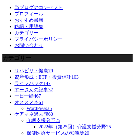
当ブログのコンセプト
プロフィール
おすすめ書籍
略語・用語集
カテゴリー
プライバシーポリシー
お問い合わせ
カテゴリー
リハビリ・健康
79
資産形成：ETF・投資信託
103
ライフハック
147
すーさんの記事
37
一日一絵
467
オススメ本
61
WordPress
35
ケアマネ過去問
60
介護支援分野
25
2022年（第25回）介護支援分野
25
保健医療サービスの知識等
20