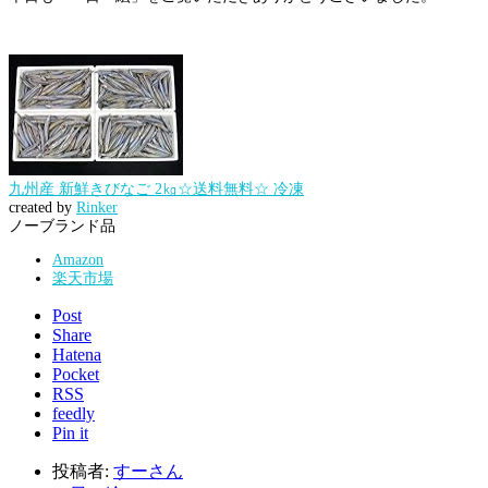
九州産 新鮮きびなご 2㎏☆送料無料☆ 冷凍
created by
Rinker
ノーブランド品
Amazon
楽天市場
Post
Share
Hatena
Pocket
RSS
feedly
Pin it
投稿者:
すーさん