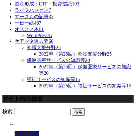
資産形成：ETF・投資信託
103
ライフハック
147
すーさんの記事
37
一日一絵
467
オススメ本
61
WordPress
35
ケアマネ過去問
60
介護支援分野
25
2022年（第25回）介護支援分野
25
保健医療サービスの知識等
20
2022年（第25回）保健医療サービスの知識
等
20
福祉サービスの知識等
15
2022年（第25回）福祉サービスの知識等
15
サイト内の検索
検索:
オススメ本