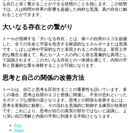
な自己と深く繋がることができる状態のことを指します。この状態
では、人は時間や外界の影響を超越した純粋な意識、真の存在に触
れることができます。
大いなる存在との繋がり
トールが指摘する「大いなる存在」とは、個々の自我やエゴを超越
した、全ての生命と宇宙を包含する根源的なエネルギーまたは意識
です。しばしば神や宇宙的な力と表現されるこの存在は、形而上学
的な概念を越えて、私たち一人一人の内にも宿る普遍的な真理とし
て認識されます。この大いなる存在との一体感を通じて、内部の平
和と普遍的な愛を体験することが可能になります。
思考と自己の関係の改善方法
トールは、自己と思考を区別することの重要性を説いています。多
くの場合、思考は自我やエゴと密接に関連し、不安や恐れといった
ネガティブな感情の源となります。思考との関係を改善するには、
思考を客観的に観察し、その流れを意識的に制御する練習が効果的
です。これにより、思考が自己の真実の部分ではないと認識し、よ
り深い自己理解と内面の平和に到達する手助けとなります。
Post
Share