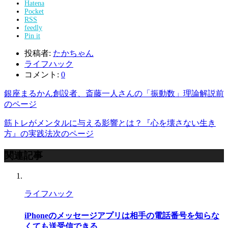
Hatena
Pocket
RSS
feedly
Pin it
投稿者:
たかちゃん
ライフハック
コメント:
0
銀座まるかん創設者、斎藤一人さんの「振動数」理論解説
前
のページ
筋トレがメンタルに与える影響とは？『心を壊さない生き
方』の実践法
次のページ
関連記事
ライフハック
iPhoneのメッセージアプリは相手の電話番号を知らな
くても送受信できる