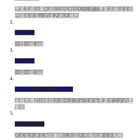
専業主婦は勝ち組にはなれない！？『専業主婦は２億
円損をする』のまとめと感想
一日一絵
一日一絵 448
一日一絵
一日一絵 344
資産形成：ETF・投資信託
金融危機の10年説とポートフォリオを見直すことの重
要性
ライフハック
どんなときもWiFi解約した話と今後のネット戦略