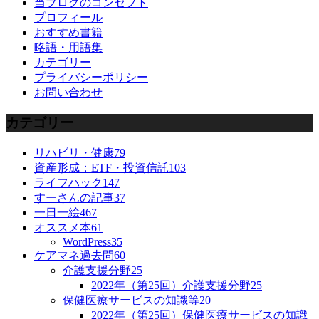
当ブログのコンセプト
プロフィール
おすすめ書籍
略語・用語集
カテゴリー
プライバシーポリシー
お問い合わせ
カテゴリー
リハビリ・健康
79
資産形成：ETF・投資信託
103
ライフハック
147
すーさんの記事
37
一日一絵
467
オススメ本
61
WordPress
35
ケアマネ過去問
60
介護支援分野
25
2022年（第25回）介護支援分野
25
保健医療サービスの知識等
20
2022年（第25回）保健医療サービスの知識